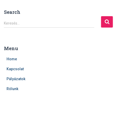
Search
K
Keresés…
e
r
e
s
Menu
é
s
Home
:
Kapcsolat
Pályázatok
Rólunk